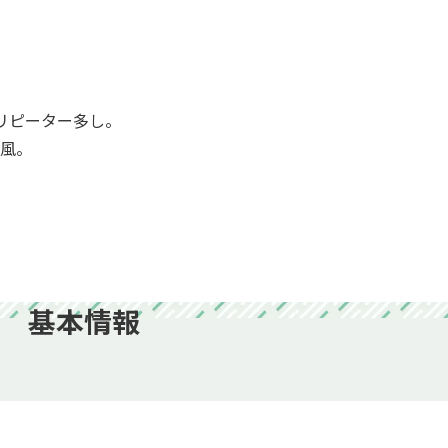
リピーター多し。
風。
基本情報