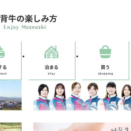
背牛の楽しみ方
する
泊まる
買う